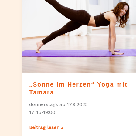
„Sonne im Herzen“ Yoga mit
Tamara
donnerstags ab 17.9.2025
17:45-19:00
„Sonne
Beitrag lesen »
im