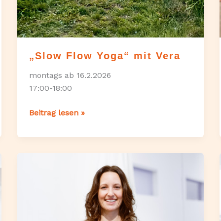
„Slow Flow Yoga“ mit Vera
montags ab 16.2.2026
17:00-18:00
„Slow
Beitrag lesen »
Flow
Yoga“
mit
Vera