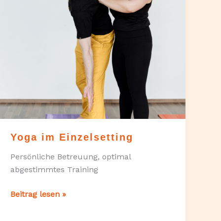
Yoga im Einzelsetting
Persönliche Betreuung, optimal
abgestimmtes Training
Yoga
Beitrag lesen »
im
Einzelsetting