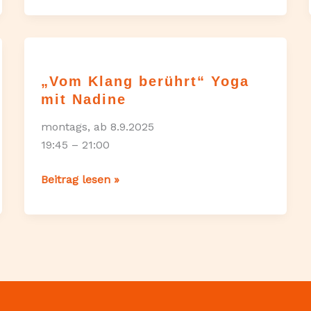
Kraft“
Yoga
mit
Tamara
„Vom Klang berührt“ Yoga
mit Nadine
montags, ab 8.9.2025
19:45 – 21:00
„Vom
Beitrag lesen »
Klang
berührt“
Yoga
mit
Nadine