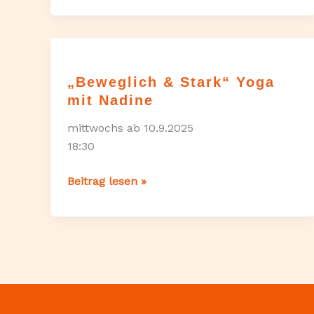
Herzen“
Yoga
mit
Tamara
„Beweglich & Stark“ Yoga
mit Nadine
mittwochs ab 10.9.2025
18:30
„Beweglich
Beitrag lesen »
&
Stark“
Yoga
mit
Nadine