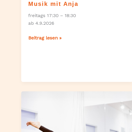
Musik mit Anja
freitags 17:30 – 18:30
ab 4.9.2026
Selfcare
Beitrag lesen »
Yoga
mit
Live-
Musik
mit
Anja