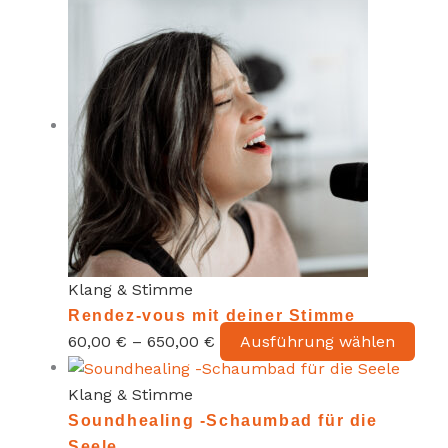
Klang & Stimme
Rendez-vous mit deiner Stimme
Dies
60,00
€
–
650,00
€
Ausführung wählen
Pro
weis
Klang & Stimme
meh
Soundhealing -Schaumbad für die
Vari
Seele