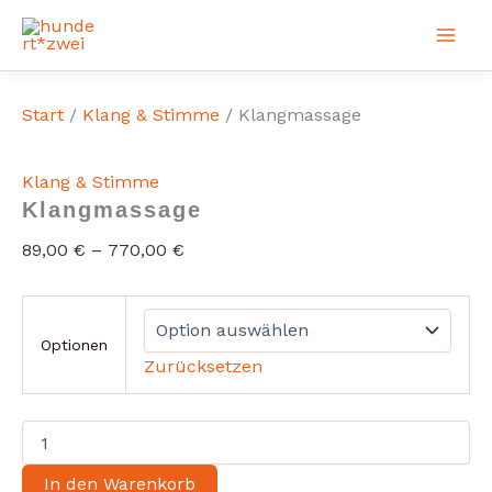
Zum
Angebot!
Angebot!
Inhalt
springen
Start
/
Klang & Stimme
/ Klangmassage
Klang & Stimme
Klangmassage
89,00
€
–
770,00
€
Optionen
Zurücksetzen
Klangmassage
Menge
In den Warenkorb