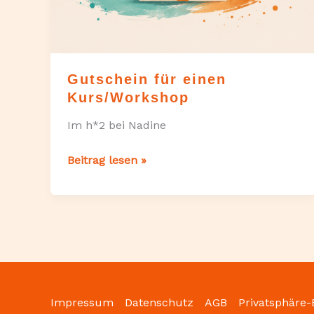
Gutschein für einen
Kurs/Workshop
Im h*2 bei Nadine
Gutschein
Beitrag lesen »
für
einen
Kurs/Workshop
Impressum
Datenschutz
AGB
Privatsphäre-